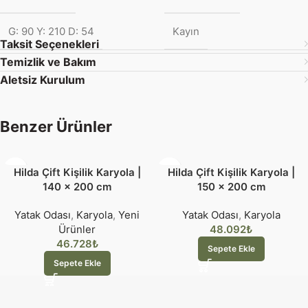
G: 90 Y: 210 D: 54
Kayın
Taksit Seçenekleri
Temizlik ve Bakım
Aletsiz Kurulum
Benzer Ürünler
Hilda Çift Kişilik Karyola |
Hilda Çift Kişilik Karyola |
140 x 200 cm
150 x 200 cm
Yatak Odası
,
Karyola
,
Yeni
Yatak Odası
,
Karyola
Ürünler
48.092
₺
46.728
₺
Sepete Ekle
Sepete Ekle