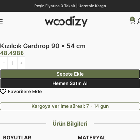
Peşin Fiyatına 3 Taksit | Ücretsiz Kargo
0
Ana Sayfa
Mağaza
Yatak Odası
Gardırop
Kızılcık Gardırop 90 x 54 cm
48.498
₺
Sepete Ekle
Hemen Satın Al
Favorilere Ekle
Kargoya verilme süresi: 7 - 14 gün
Ürün Bilgileri
BOYUTLAR
MATERYAL